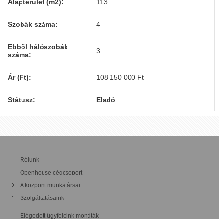
Alapterület (m2):
113
Szobák száma:
4
Ebből hálószobák
3
száma:
Ár (Ft):
108 150 000 Ft
Státusz:
Eladó
Rólunk
Openhouse cégcsoport
A központ munkatársai
Szolgáltatásaink
Elégedett ügyfeleink mondták