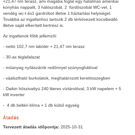
+21,47 nm terasz, ami magába foglal egy hatalmas amerikai
konyhás nappalit, 3 hálószobát, 2 fürdőszobát WC-vel, 1
vendég wc-t és1 gardróbot illetve 1 háztartási helyiséget.
Továbbá az ingatlanhoz tartozik 2 db térkövezett kocsibeálló
illetve saját elkerített kertrész is.
Az ingatlanok főbb jellemzői:
- nettó 102,7 nm lakótér + 21,47 nm terasz
- 30-as téglafalazat
- műanyag nyílászárók redőnnyel szúnyoghálóval
- váalsztható burkolatok, meghatározott keretösszegben
- Daikin hőszivattyú 240 literes víztárolóval, 3 kW napelem + 5
kW inverter
- 4 db beltéri klíma + 1 db külső egység
Átadás
Tervezett átadás időpontja:
2025-10-31