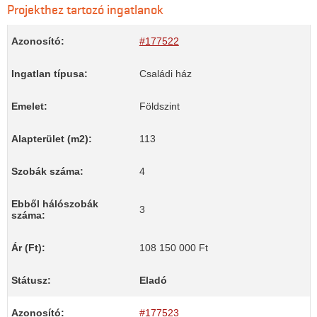
Projekthez tartozó ingatlanok
Azonosító:
#177522
Ingatlan típusa:
Családi ház
Emelet:
Földszint
Alapterület (m2):
113
Szobák száma:
4
Ebből hálószobák
3
száma:
Ár (Ft):
108 150 000 Ft
Státusz:
Eladó
Azonosító:
#177523