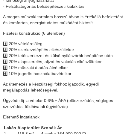
- Minőségi anyaghasználat
- Felsőkategóriás belsőépítészeti kialakítás
A magas műszaki tartalom hosszú távon is értékálló befektetést
és komfortos, energiatudatos működést biztosít.
Fizetési konstrukció (6 ütemben)
1️⃣ 20% vételárelőleg
2️⃣ 20% szerkezetépítés elkészültekor
3️⃣ 20% tetőszerkezet és külső nyílászárók beépítése után
4️⃣ 20% alapszerelés, aljzat és vakolás elkészültekor
5️⃣ 10% műszaki átadás-átvételkor
6️⃣ 10% jogerős használatbavételkor
Az ütemezés a készültségi fokhoz igazodik, egyedi
megállapodás lehetőségével.
Ügyvédi díj: a vételár 0,6% + ÁFA (előszerződés, végleges
szerződés, földhivatali ügyintézés)
Elérhető ingatlanok
Lakás
Alapterület
Szobák
Ár
1.
119,8 m²
4 szoba
164 900 000 Ft