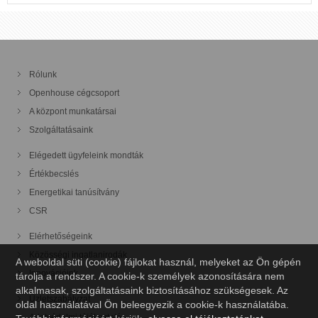
Rólunk
Openhouse cégcsoport
A központ munkatársai
Szolgáltatásaink
Elégedett ügyfeleink mondták
Értékbecslés
Energetikai tanúsítvány
CSR
Elérhetőségeink
Közösségi ingatlanirodák
A weboldal süti (cookie) fájlokat használ, melyeket az Ön gépén
Innovációink
tárolja a rendszer. A cookie-k személyek azonosítására nem
alkalmasak, szolgáltatásaink biztosításához szükségesek. Az
Üzletszabályzat
oldal használatával Ön beleegyezik a cookie-k használatába.
Adatvédelmi tájékoztató