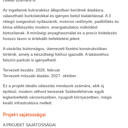
család számára is.
Az ingatlanok kulcsrakész állapotban kerülnek átadásra,
választható burkolatokkal és igényes belső kialakítással. A 3
rétegű üvegezésű nyílászárók, motoros redőnyök, padlófűtés és
klíma előkészítés modern, energiatudatos működést
biztosítanak. A minőségi anyaghasználat és a precíz kivitelezés
hosszú távon is értékálló befektetést jelent.
A vásárlás biztonságos, ütemezett fizetési konstrukcióban
történik, amely a készültségi fokhoz igazodik. A lakásokhoz
felszíni parkoló is igényelhető.
Tervezett kezdés: 2026. február
Tervezett műszaki átadás: 2027. október
Ez a projekt ideális választás mindazok számára, akik új
építésű, modern otthont keresnek Székesfehérvár egyik
legkedveltebb városrészében, nyugodt környezetben, mégis
kiváló infrastruktúra mellett.
Projekt sajátosságai
A PROJEKT SAJÁTOSSÁGAI