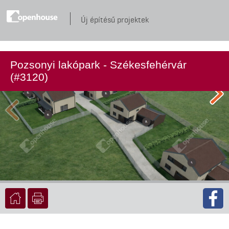
Új építésű projektek
Pozsonyi lakópark - Székesfehérvár
(#3120)