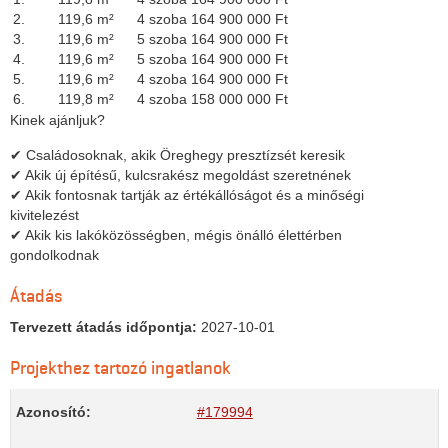
2.
119,6 m²
4 szoba
164 900 000 Ft
3.
119,6 m²
5 szoba
164 900 000 Ft
4.
119,6 m²
5 szoba
164 900 000 Ft
5.
119,6 m²
4 szoba
164 900 000 Ft
6.
119,8 m²
4 szoba
158 000 000 Ft
Kinek ajánljuk?
✔ Családosoknak, akik Öreghegy presztízsét keresik
✔ Akik új építésű, kulcsrakész megoldást szeretnének
✔ Akik fontosnak tartják az értékállóságot és a minőségi
kivitelezést
✔ Akik kis lakóközösségben, mégis önálló élettérben
gondolkodnak
Átadás
Tervezett átadás időpontja:
2027-10-01
Projekthez tartozó ingatlanok
Azonosító:
#179994