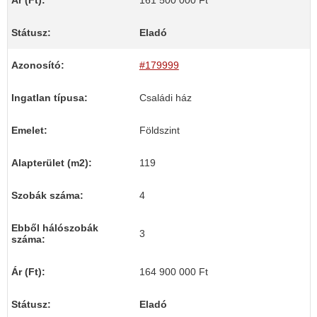
Ár (Ft):
161 500 000 Ft
Státusz:
Eladó
Azonosító:
#179999
Ingatlan típusa:
Családi ház
Emelet:
Földszint
Alapterület (m2):
119
Szobák száma:
4
Ebből hálószobák
3
száma:
Ár (Ft):
164 900 000 Ft
Státusz:
Eladó