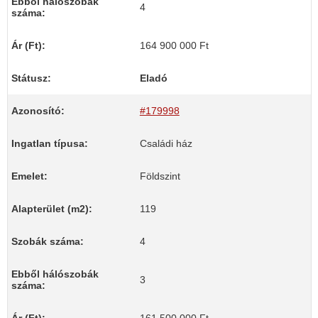
Ebből hálószobák
4
száma:
Ár (Ft):
164 900 000 Ft
Státusz:
Eladó
Azonosító:
#179998
Ingatlan típusa:
Családi ház
Emelet:
Földszint
Alapterület (m2):
119
Szobák száma:
4
Ebből hálószobák
3
száma: