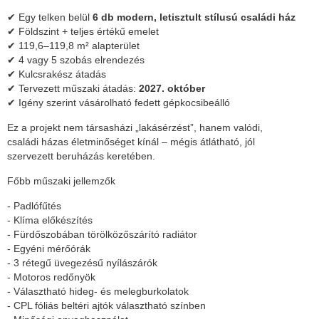
✔ Egy telken belül
6 db modern, letisztult stílusú családi ház
✔ Földszint + teljes értékű emelet
✔ 119,6–119,8 m² alapterület
✔ 4 vagy 5 szobás elrendezés
✔ Kulcsrakész átadás
✔ Tervezett műszaki átadás:
2027. október
✔ Igény szerint vásárolható fedett gépkocsibeálló
Ez a projekt nem társasházi „lakásérzést”, hanem valódi,
családi házas életminőséget kínál – mégis átlátható, jól
szervezett beruházás keretében.
Főbb műszaki jellemzők
- Padlófűtés
- Klíma előkészítés
- Fürdőszobában törölközőszárító radiátor
- Egyéni mérőórák
- 3 rétegű üvegezésű nyílászárók
- Motoros redőnyök
- Választható hideg- és melegburkolatok
- CPL fóliás beltéri ajtók választható színben