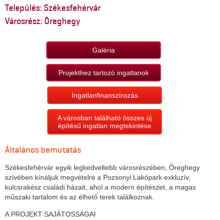
Település: Székesfehérvár
Városrész: Öreghegy
Galéria
Projekthez tartozó ingatlanok
Ingatlanfinanszírozás
A városban található összes új
építésű ingatlan megtekintése
Általános bemutatás
Székesfehérvár egyik legkedveltebb városrészében, Öreghegy
szívében kínáljuk megvételre a Pozsonyi Lakópark exkluzív,
kulcsrakész családi házait, ahol a modern építészet, a magas
műszaki tartalom és az élhető terek találkoznak.
A PROJEKT SAJÁTOSSÁGAI